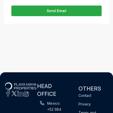
Send Email
HEAD
OTHERS
OFFICE
Contact
Mexico:
Privacy
+52 984
Terms and